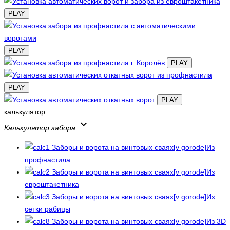
PLAY
PLAY
PLAY
PLAY
PLAY
калькулятор
keyboard_arrow_down
Калькулятор забора
Из
профнастила
Из
евроштакетника
Из
сетки рабицы
Из 3D